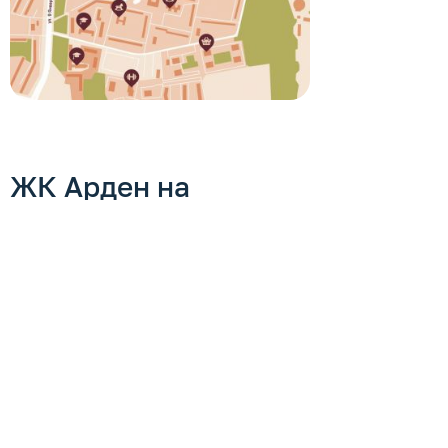
ЖК Арден на
Ворошилова на
карте Ижевска