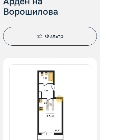
Арден на
Ворошилова
Фильтр