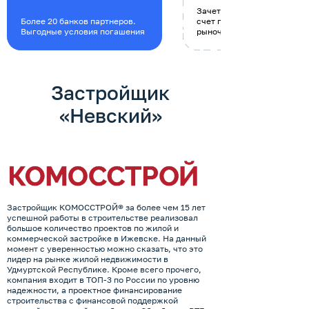
Зачет имеющегося жилья 
Более 20 банков партнеров.
счет покупки нового по
Выгодные условия погашения
рыночной стоимости
Застройщик
«Невский»
Застройщик КОМОССТРОЙ® за более чем 15 лет
успешной работы в строительстве реализовал
большое количество проектов по жилой и
коммерческой застройке в Ижевске. На данный
момент с уверенностью можно сказать, что это
лидер на рынке жилой недвижимости в
Удмуртской Республике. Кроме всего прочего,
компания входит в ТОП-3 по России по уровню
надежности, а проектное финансирование
строительства с финансовой поддержкой