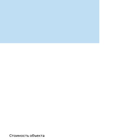
Калькулятор
ипотеки
Рассчитайте примерную стоимость
жилья на нашем калькуляторе
Стоимость объекта