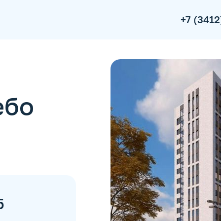
+7 (3412
ебо
5