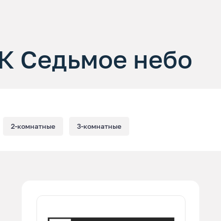
К Седьмое небо
2-комнатные
3-комнатные